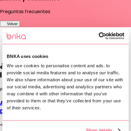
Preguntas frecuentes
Volver
Inicio
/
Preguntas frecuentes
/
Límites y comisiones
BNKA uses cookies
¿Puedo solicitar aumento de
We use cookies to personalise content and ads, to
provide social media features and to analyse our traffic.
límites?
We also share information about your use of our site with
our social media, advertising and analytics partners who
Preguntas
may combine it with other information that you’ve
provided to them or that they’ve collected from your use
Aumento de límite para persona física -
of their services.
Depósito y retiros
Show details