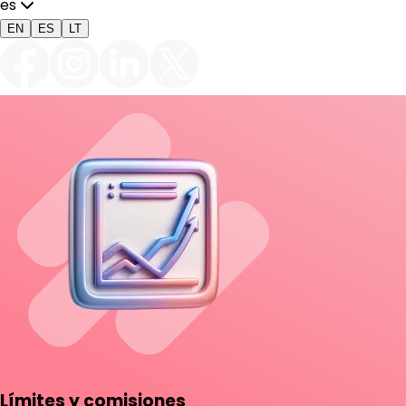
es
EN
ES
LT
Límites y comisiones