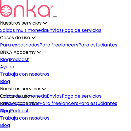
Nuestros servicios
Saldos multimoneda
Envíos
Pago de servicios
Casos de uso
Para expatriados
Para freelancers
Para estudiantes
BNKA Academy
Blog
Podcast
Ayuda
Trabaja con nosotros
Blog
Nuestros servicios
Saldos multimoneda
Casos de uso
Envíos
Pago de servicios
Para expatriados
BNKA Academy
Para freelancers
Para estudiantes
Blog
Ayuda
Podcast
Trabaja con nosotros
Blog