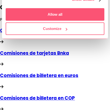
Comisiones
Allow all
Preguntas
Customize
Comisiones de billetera en ARS
Comisiones de tarjetas Bnka
Comisiones de billetera en euros
Comisiones de billetera en COP