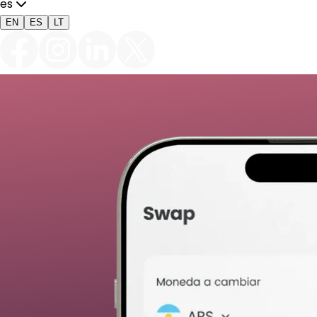
es
EN
ES
LT