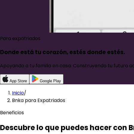
Para expatriados
Donde está tu corazón,
estés donde estés.
Apoyando a tu familia en casa. Construyendo tu futuro a
App Store
Google Play
Inicio
/
Bnka para Expatriados
Beneficios
Descubre lo que puedes hacer con 