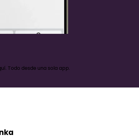
quí. Todo desde una sola app.
Bnka