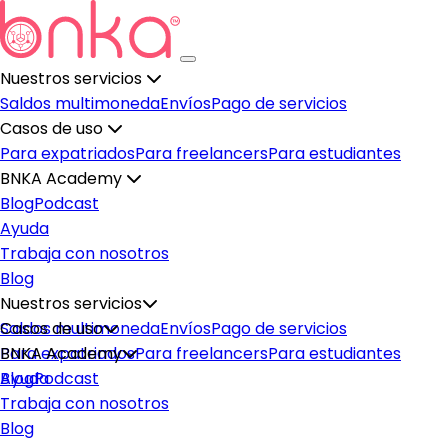
Nuestros servicios
Saldos multimoneda
Envíos
Pago de servicios
Casos de uso
Para expatriados
Para freelancers
Para estudiantes
BNKA Academy
Blog
Podcast
Ayuda
Trabaja con nosotros
Blog
Nuestros servicios
Saldos multimoneda
Casos de uso
Envíos
Pago de servicios
Para expatriados
BNKA Academy
Para freelancers
Para estudiantes
Blog
Ayuda
Podcast
Trabaja con nosotros
Blog