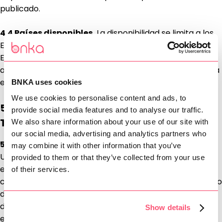
publicado.
4.4 Países disponibles.
La disponibilidad se limita a los
Estados del Espacio Económico Europeo en los que la
Entidad Regulada está habilitada para prestar servicios
a residentes. La relación de Estados disponibles se indica
en la Plataforma.
BNKA uses cookies
We use cookies to personalise content and ads, to
5. RETRIBUCIÓN DE LOS SERVICIOS Y
provide social media features and to analyse our traffic.
TRANSPARENCIA EN LA INTERFAZ
We also share information about your use of our site with
our social media, advertising and analytics partners who
5.1 Tipo de conversión.
Cuando el importe a cargo del
may combine it with other information that you’ve
Usuario y el importe a recibir por el beneficiario estén
provided to them or that they’ve collected from your use
expresados en monedas distintas, se aplicará un tipo de
of their services.
conversión que podrá incorporar un diferencial respecto
de la referencia utilizada para determinarlo. Dicho
diferencial retribuye los servicios prestados por las
Show details
entidades intervinientes.