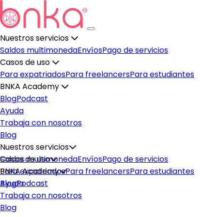
Nuestros servicios
Saldos multimoneda
Envíos
Pago de servicios
Casos de uso
Para expatriados
Para freelancers
Para estudiantes
BNKA Academy
Blog
Podcast
Ayuda
Trabaja con nosotros
Blog
Nuestros servicios
Saldos multimoneda
Casos de uso
Envíos
Pago de servicios
Para expatriados
BNKA Academy
Para freelancers
Para estudiantes
Blog
Ayuda
Podcast
Trabaja con nosotros
Blog